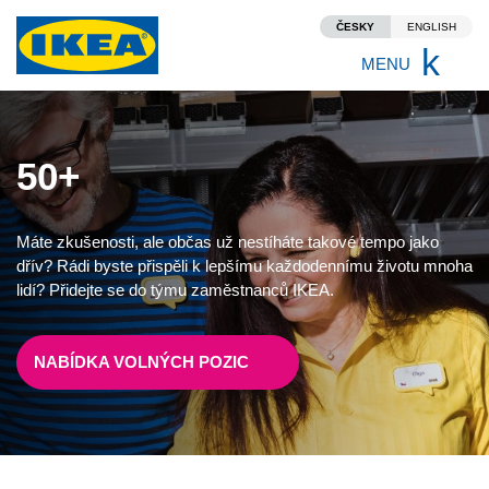
ČESKY
ENGLISH
Proč IKEA?
MENU
Vše o práci u nás
50+
Vize, kultura a hodnoty
Benefity
Máte zkušenosti, ale občas už nestíháte takové tempo jako
dřív? Rádi byste přispěli k lepšímu každodennímu životu mnoha
lidí? Přidejte se do týmu zaměstnanců IKEA.
Rozvoj v rámci IKEA
Přidej se k nám!
NABÍDKA VOLNÝCH POZIC
Volná místa
Jak vypadá proces výběru