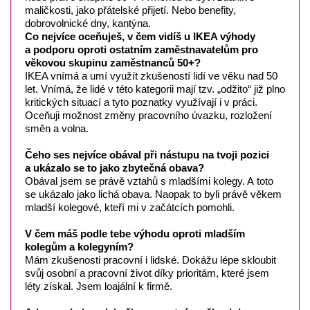
maličkosti, jako přátelské přijetí. Nebo benefity,
dobrovolnické dny, kantýna.
Co nejvíce oceňuješ, v čem vidíš u IKEA výhody
a podporu oproti ostatním zaměstnavatelům pro
věkovou skupinu zaměstnanců 50+?
IKEA vnímá a umí využít zkušeností lidí ve věku nad 50
let. Vnímá, že lidé v této kategorii mají tzv. „odžito“ již plno
kritických situací a tyto poznatky využívají i v práci.
Oceňuji možnost změny pracovního úvazku, rozložení
směn a volna.
Čeho ses nejvíce obával při nástupu na tvoji pozici
a ukázalo se to jako zbytečná obava?
Obával jsem se právě vztahů s mladšími kolegy. A toto
se ukázalo jako lichá obava. Naopak to byli právě věkem
mladší kolegové, kteří mi v začátcích pomohli.
V čem máš podle tebe výhodu oproti mladším
kolegům a kolegyním?
Mám zkušenosti pracovní i lidské. Dokážu lépe skloubit
svůj osobní a pracovní život díky prioritám, které jsem
léty získal. Jsem loajální k firmě.