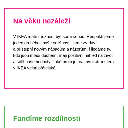
50+
Na věku nezáleží
Studenti a absolventi
V IKEA máte možnost být sami sebou. Respektujeme
Rodiče
jeden druhého i naše odlišnosti, jsme zvídaví
a přístupní novým nápadům a názorům. Hledáme ty,
OZP
kdo jsou mladí duchem, mají pozitivní náhled na život
a sdílí naše hodnoty. Také proto je pracovní atmosféra
v IKEA velmi přátelská.
Fandíme rozdílnosti