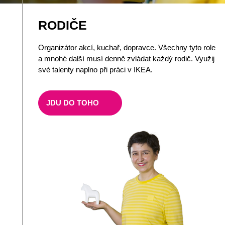
50+
RODIČE
Studenti a absolventi
Organizátor akcí, kuchař, dopravce. Všechny tyto role
a mnohé další musí denně zvládat každý rodič. Využij
Rodiče
své talenty naplno při práci v IKEA.
OZP
JDU DO TOHO