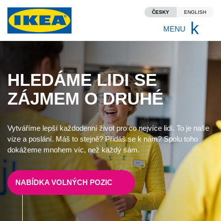
ČESKY
ENGLISH
Proč IKEA?
MENU
Vše o práci u nás
HLEDÁME LIDI SE
Vize, kultura a hodnoty
ZÁJMEM O DRUHÉ
Benefity
Vytváříme lepší každodenní život pro co nejvíce lidí. To je naše
Rozvoj v rámci IKEA
vize a poslání. Máš to stejně? Přidáš se k nám? Spolu toho
dokážeme mnohem víc, než každý sám.
Přidej se k nám!
NABÍDKA VOLNÝCH POZIC
Volná místa
Jak vypadá proces výběru