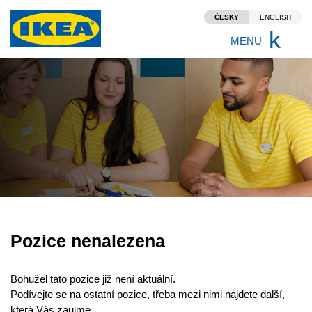
ČESKY
ENGLISH
Proč IKEA?
MENU
Vše o práci u nás
Vize, kultura a hodnoty
Benefity
Rozvoj v rámci IKEA
Přidej se k nám!
Pozice nenalezena
Volná místa
Bohužel tato pozice již není aktuální.
Podívejte se na ostatní pozice, třeba mezi nimi najdete další,
Jak vypadá proces výběru
která Vás zaujme.